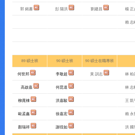
郭 銘書
彭 陽洪
劉建昌
楊 
賴 
89 碩士班
90 碩士班
90 碩士在職專班
何世邦
李敬超
黃 訓志
林 柏
高啟嘉
何昆道
林 志
柳晁棟
洪嘉駿
王 凱
歐孟鑫
徐嘉宏
賴 永
顏瑞祥
謝徨如
洪 國