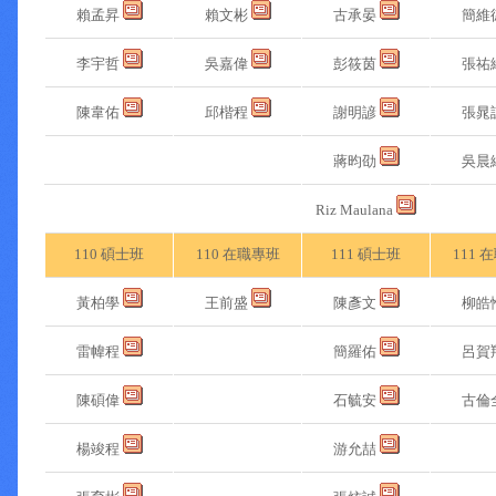
賴孟昇
賴文彬
古承晏
簡維
李宇哲
吳嘉偉
彭筱茵
張祐
陳韋佑
邱楷程
謝明諺
張晁
蔣昀劭
吳晨
Riz Maulana
110 碩士班
110 在職專班
111 碩士班
111 
黃柏學
王前盛
陳彥文
柳皓
雷幃程
簡羅佑
呂賀
陳碩偉
石毓安
古倫
楊竣程
游允喆