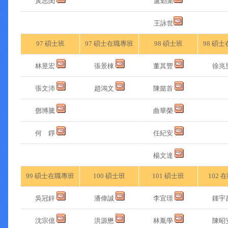
黃志閔
盧勤業
王詠世
97 碩士班
97 碩士在職專班
98 碩士班
98 碩
林昱宏
張景棟
董其豐
徐兆
張文沛
趙鴻文
陳懿首
鄧博騰
曲華榮
何 錚
任紀安
楊文達
99 碩士在職專班
100 碩士班
101 碩士班
102 
吳冠鋅
潘偉誠
李宜璟
鍾宇
沈宗億
洪源懋
林胤學
陳昭