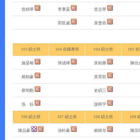
曾錦華
李秉霖
曾志華
郭凱威
黃楚堯
103 碩士班
104 在職專班
104 碩士班
105 
施晏榕
簡成曄
黃柏勝
陳信
賴柏豪
黃育凱
蔡明勳
史碩三
張 鈺
謝舜宇
106 碩士班
107 碩士班
108 碩士班
109
陳品豪
涂軒豪
賴映岑
陳宗