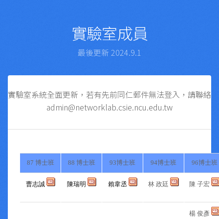
實驗室成員
最後更新 2024.9.1
實驗室系統全面更新，若有先前同仁郵件無法登入，請聯絡
admin@networklab.csie.ncu.edu.tw
87 博士班
88 博士班
93博士班
94博士班
96博士班
曹志誠
陳瑞明
賴韋丞
林 政廷
陳 子宏
楊 俊彥