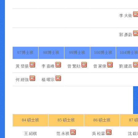
李 大衛
郭 彥蔚
97博士班
98博士班
99博士班
100博士班
104博士
黃 登揚
李 嘉峰
曾 繁勛
曾 家偉
劉 建昌
何 經強
楊 曜宗
84 碩士班
85 碩士班
86 碩士班
87 
王 紹棋
范 永祺
吳 松霖
沈 