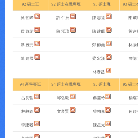
92 碩士班
92 碩士在職專班
93 碩士班
93 碩
吳 韶峰
許 仲辰
陳 志遠
陳 威
侯 政誼
陳 泓瑋
陳 建麒
黃連
洪 茂元
鄭 師堯
林振
陳 建國
梁 宏漢
詹德
林彥丞
94 產學專班
94 碩士在職專班
95 碩士班
95 碩
呂長哲
邱弘毅
蔣雯玲
楊曜
林毅銘
文遵賢
曾柏嘉
何經
李建毅
陳星光