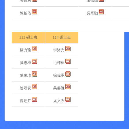
張育彬
張炫誠
陳柏佑
吳宗勳
113 碩士班
114 碩士班
楊力瑜
李沐光
黃思樺
毛梓桓
陳俊瑋
徐偉承
連翊安
吳姜維
曾翊昇
尤文杰